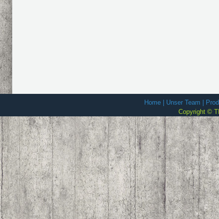
Home
|
Unser Team
|
Prod
Copyright © T