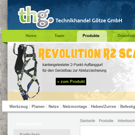
Home
Team
Produkte
Downloa
Impressum
Suche
Prüfung PSA
» zum Produkt
Werkzeug
Planen
Netze
Netzmontage
Heben/Zurren
Befesti
Startseite
Produkte
Arbeitssch
Test Navigation
Arbeitsschutz
Kopfschutz