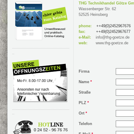
THG Technikhandel Götze G
Wassenberger Str. 62
52525 Heinsberg
phone:
++49(0)2452967676
fax:
++49(0)2452967677
e-Mail:
info@thg-goetze.de
web:
www.thg-goetze.de
------------------------------------------------
--
Firma
Name
*
Straße
PLZ
*
------------------------------------------------
Ort
*
--
Telefon