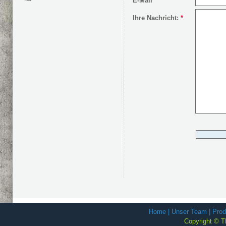
E-Mail
*
Ihre Nachricht:
*
Home
|
Unser Team
|
Prod
Copyright © T