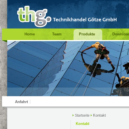
Home
Team
Produkte
Downloa
Impressum
Suche
Prüfung PSA
Anfahrt
Kontakt
Startseite
Kontakt