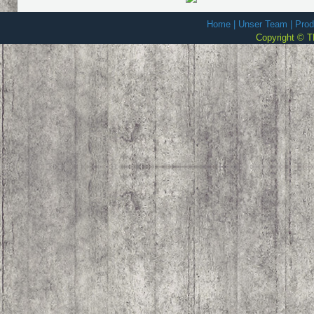
Home
|
Unser Team
|
Prod
Copyright © T