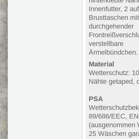
hinterklebte Nä
Innenfutter, 2 au
Brusttaschen mit
durchgehender
Frontreißverschl
verstellbare
Ärmelbündchen.
Material
Wetterschutz: 1
Nähte getaped, 
PSA
Wetterschutzbekl
89/686/EEC, EN 
(ausgenommen W
25 Wäschen gara