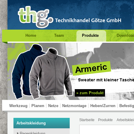
Home
Team
Produkte
Downloa
Impressum
Suche
Prüfung PSA
» zum Produkt
Werkzeug
Planen
Netze
Netzmontage
Heben/Zurren
Befesti
Startseite
Produkte
Arbeitskle
Test Navigation
Arbeitskleidung
Regenkleidung