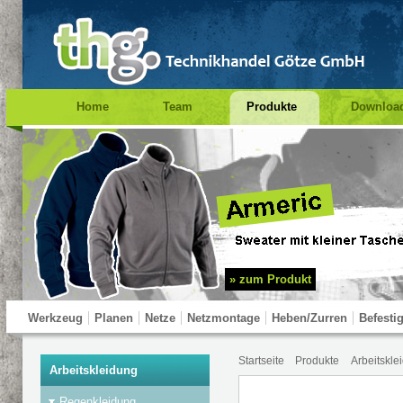
Home
Team
Produkte
Downloa
Impressum
Suche
Prüfung PSA
» zum Produkt
Werkzeug
Planen
Netze
Netzmontage
Heben/Zurren
Befesti
Startseite
Produkte
Arbeitskle
Test Navigation
Arbeitskleidung
Regenkleidung