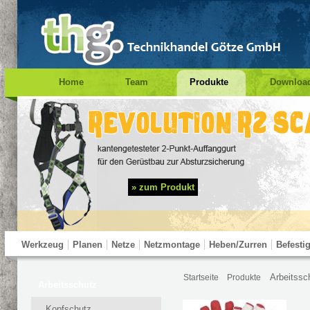
Home
Team
Produkte
Downloa
Impressum
Suche
Prüfung PSA
» zum Produkt
Werkzeug
Planen
Netze
Netzmontage
Heben/Zurren
Befesti
Arbeitssc
Startseite
Produkte
Test Navigation
Arbeitsschutz
Kopfschutz