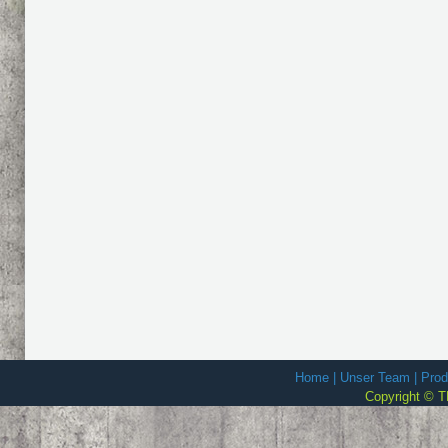
Home
|
Unser Team
|
Prod
Copyright © T