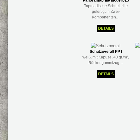
Panoramabrille Modell625
Topmodische Schutzbrille
gefertigt in Zwei-
Komponenten…
DETAILS
Schutzoverall PP I
weiß, mit Kapuze, 40 gr./m²,
Rückengummizug…
DETAILS