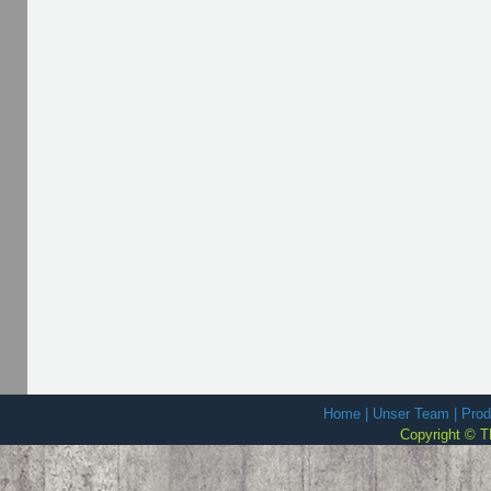
Home
|
Unser Team
|
Prod
Copyright © T