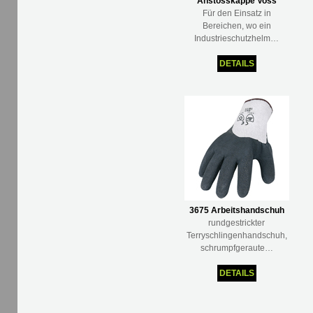
Anstosskappe Voss
Für den Einsatz in
Bereichen, wo ein
Industrieschutzhelm…
DETAILS
3675 Arbeitshandschuh
rundgestrickter
Terryschlingenhandschuh,
schrumpfgeraute…
DETAILS