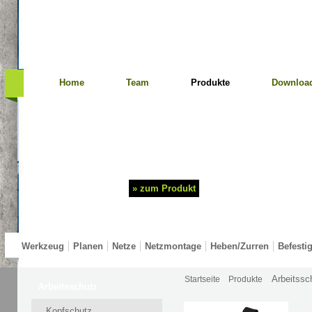
Home
Team
Produkte
Downloa
Impressum
Suche
Prüfung PSA
» zum Produkt
Werkzeug
Planen
Netze
Netzmontage
Heben/Zurren
Befesti
Arbeitssc
Startseite
Produkte
Test Navigation
Arbeitsschutz
Kopfschutz