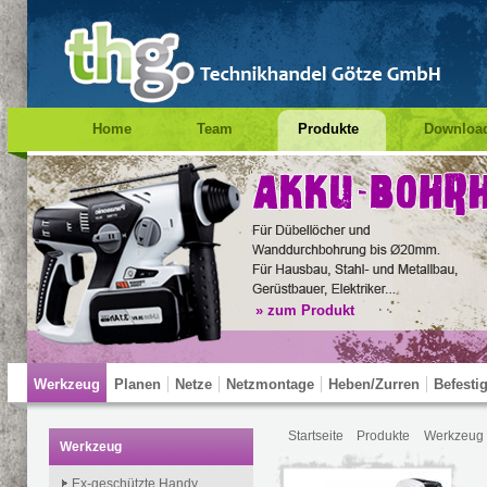
Home
Team
Produkte
Downloa
Impressum
Suche
Prüfung PSA
» zum Produkt
Werkzeug
Planen
Netze
Netzmontage
Heben/Zurren
Befesti
Startseite
Produkte
Werkzeug
Test Navigation
Werkzeug
Ex-geschützte Handy