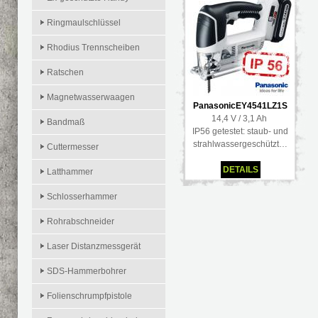
Ringmaulschlüssel
Rhodius Trennscheiben
Ratschen
Magnetwasserwaagen
PanasonicEY4541LZ1S
14,4 V / 3,1 Ah
Bandmaß
IP56 getestet: staub- und
strahlwassergeschützt…
Cuttermesser
DETAILS
Latthammer
Schlosserhammer
Rohrabschneider
Laser Distanzmessgerät
SDS-Hammerbohrer
Folienschrumpfpistole