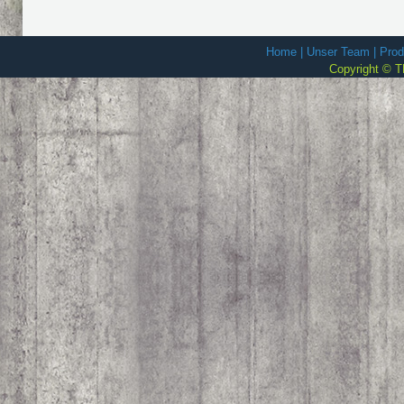
Home
|
Unser Team
|
Prod
Copyright © T