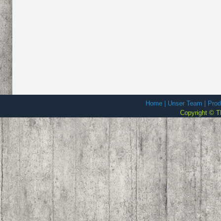
Home
|
Unser Team
|
Prod
Copyright © T