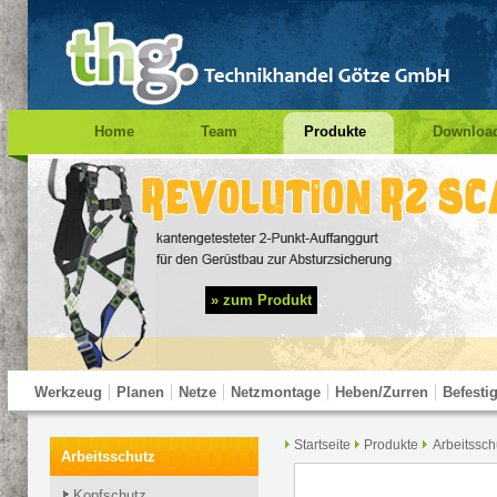
Home
Team
Produkte
Downloa
Impressum
Suche
Prüfung PSA
» zum Produkt
Werkzeug
Planen
Netze
Netzmontage
Heben/Zurren
Befesti
Startseite
Produkte
Arbeitssch
Test Navigation
Arbeitsschutz
Kopfschutz